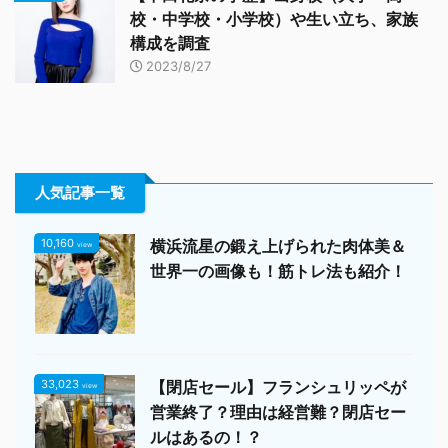
校・中学校・小学校）や生い立ち、家族
構成を調査
2023/8/27
人気記事一覧
10,160
横浜流星の鍛え上げられた肉体美＆
view
世界一の画像も！筋トレ法も紹介！
33,023
【閉店セール】フランシュリッペが
view
営業終了？理由は経営難？閉店セー
ルはあるの！？