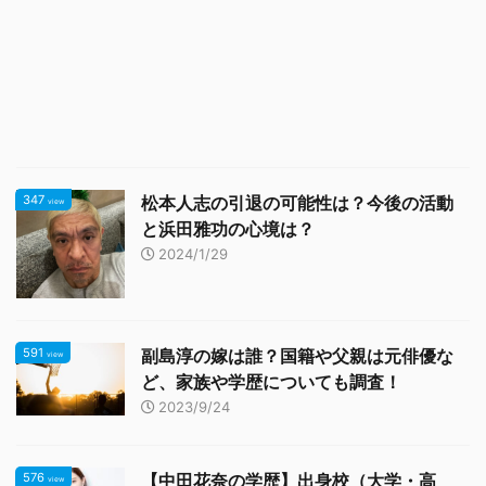
347
松本人志の引退の可能性は？今後の活動
view
と浜田雅功の心境は？
2024/1/29
591
副島淳の嫁は誰？国籍や父親は元俳優な
view
ど、家族や学歴についても調査！
2023/9/24
576
【中田花奈の学歴】出身校（大学・高
view