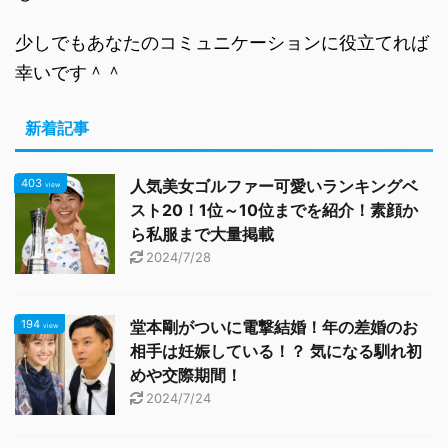
少しでもあなたのコミュニケーションに役立てれば
幸いです＾＾
新着記事
403
人気美女ゴルファー可愛いランキングベ
view
スト20！1位～10位までを紹介！素顔か
ら私服まで大量掲載
2024/7/28
194
堂本剛がついに電撃結婚！年の差婚のお
view
相手は妊娠している！？ 気になる馴れ初
めや交際期間！
2024/7/24